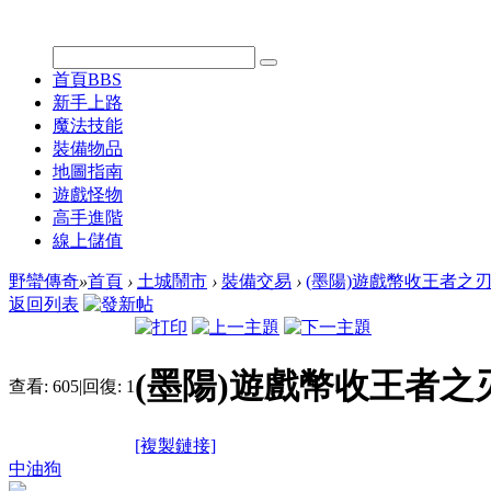
首頁
BBS
新手上路
魔法技能
裝備物品
地圖指南
遊戲怪物
高手進階
線上儲值
野蠻傳奇
»
首頁
›
土城鬧市
›
裝備交易
›
(墨陽)遊戲幣收王者之刃 1
返回列表
(墨陽)遊戲幣收王者之刃 
查看:
605
|
回復:
1
[複製鏈接]
中油狗