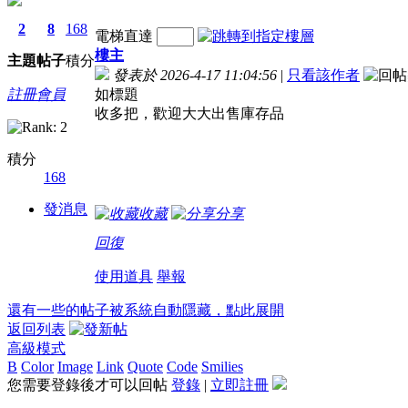
2
8
168
電梯直達
樓主
主題
帖子
積分
發表於 2026-4-17 11:04:56
|
只看該作者
註冊會員
如標題
收多把，歡迎大大出售庫存品
積分
168
發消息
收藏
分享
回復
使用道具
舉報
還有一些的帖子被系統自動隱藏，點此展開
返回列表
高級模式
B
Color
Image
Link
Quote
Code
Smilies
您需要登錄後才可以回帖
登錄
|
立即註冊