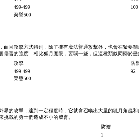
499-499
100
榮譽
500
，而且攻擊方式特別，除了擁有魔法普通攻擊外，也會在緊要關
個傷害的強度，相比狐月魔眼，要弱一些，但這種類似同歸於盡
攻擊
防
499-499
92
榮譽
500
外界的攻擊，達到一定程度時，它就會召喚出大量的狐月角蟲和
來挑戰的勇士們造成不小的威脅。
防禦
1