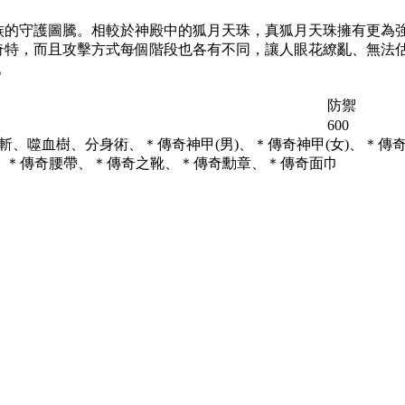
族的守護圖騰。相較於神殿中的狐月天珠，真狐月天珠擁有更為
奇特，而且攻擊方式每個階段也各有不同，讓人眼花繚亂、無法
。
防禦
600
斬、噬血樹、分身術、＊傳奇神甲(男)、＊傳奇神甲(女)、＊
、＊傳奇腰帶、＊傳奇之靴、＊傳奇勳章、＊傳奇面巾