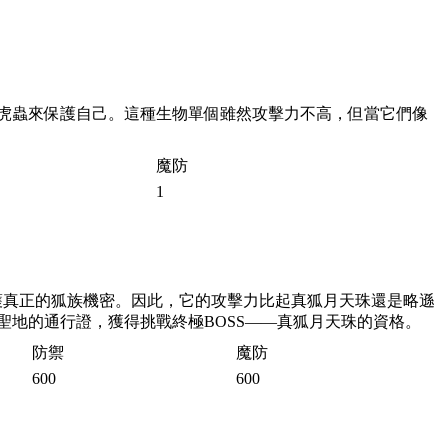
虎蟲來保護自己。這種生物單個雖然攻擊力不高，但當它們像
魔防
1
護真正的狐族機密。因此，它的攻擊力比起真狐月天珠還是略遜
聖地的通行證，獲得挑戰終極
BOSS——
真狐月天珠的資格。
防禦
魔防
600
600