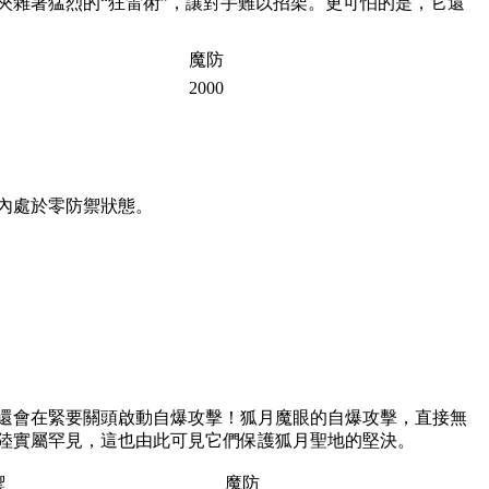
夾雜著猛烈的“狂雷術”，讓對手難以招架。更可怕的是，它還
魔防
2000
內處於零防禦狀態。
還會在緊要關頭啟動自爆攻擊！狐月魔眼的自爆攻擊，直接無
陸實屬罕見，這也由此可見它們保護狐月聖地的堅決。
禦
魔防