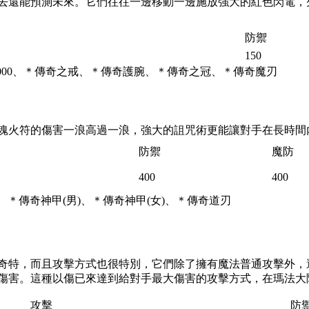
去還能預測未來。它們往往一邊移動一邊施放強大的紅色閃電，
防禦
150
50000、＊傳奇之戒、＊傳奇護腕、＊傳奇之冠、＊傳奇魔刃
魂火符的傷害一浪高過一浪，強大的詛咒術更能讓對手在長時間
防禦
魔防
400
400
00、＊傳奇神甲(男)、＊傳奇神甲(女)、＊傳奇道刃
奇特，而且攻擊方式也很特別，它們除了擁有魔法普通攻擊外，
傷害。這種以傷已來達到給對手最大傷害的攻擊方式，在瑪法大
攻擊
防