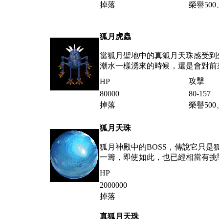
掉落
榮譽
500
狐月虎蟲
當狐月聖地中的真狐月天珠感受到
潮水一樣湧來的時候，還是會對前
攻擊
HP
80000
80-157
掉落
榮譽
500
狐月天珠
狐月神殿中的
BOSS
，傳說它只是
一籌，即使如此，也已經相當有挑
HP
2000000
掉落
真狐月天珠