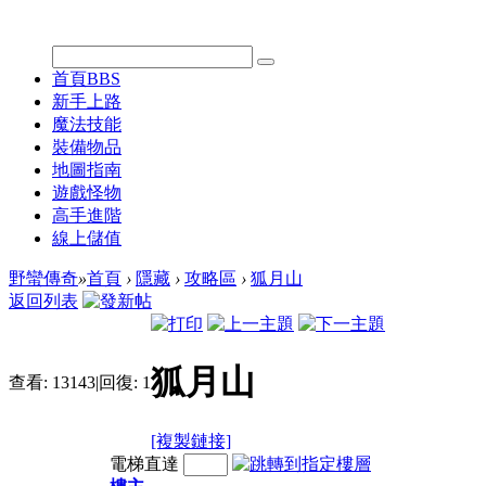
首頁
BBS
新手上路
魔法技能
裝備物品
地圖指南
遊戲怪物
高手進階
線上儲值
野蠻傳奇
»
首頁
›
隱藏
›
攻略區
›
狐月山
返回列表
狐月山
查看:
13143
|
回復:
1
[複製鏈接]
電梯直達