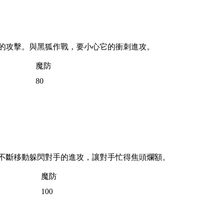
的攻擊。與黑狐作戰，要小心它的衝刺進攻。
魔防
80
不斷移動躲閃對手的進攻，讓對手忙得焦頭爛額。
魔防
100