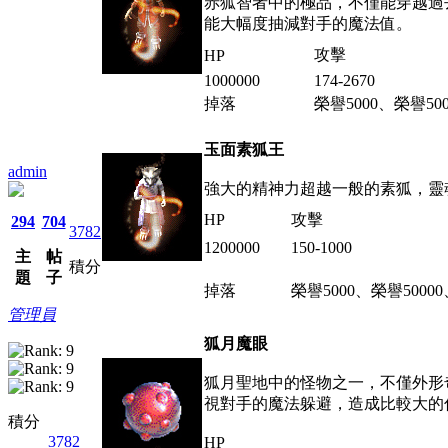
赤狐智者中的極品，不僅能穿越過
能大幅度抽減對手的魔法值。
攻擊
HP
1000000
174-2670
掉落
榮譽5000、榮譽
玉面素狐王
admin
強大的精神力超越一般的素狐，靈
HP
攻擊
294
704
3782
1200000
150-1000
主
帖
積分
題
子
掉落
榮譽5000、榮譽500
管理員
狐月魔眼
狐月聖地中的怪物之一，不僅外形
視對手的魔法躲避，造成比較大的
積分
3782
HP