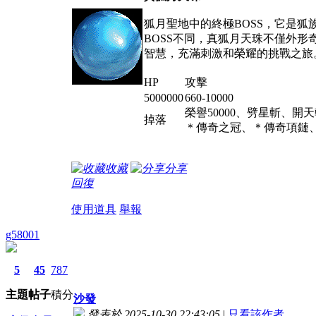
狐月聖地中的終極
BOSS
，它是狐
BOSS
不同，真狐月天珠不僅外形
智慧，充滿刺激和榮耀的挑戰之旅
HP
攻擊
5000000
660-10000
榮譽50000、
劈星斬
、開天
掉落
＊傳奇之冠、＊傳奇項鏈
收藏
分享
回復
使用道具
舉報
g58001
5
45
787
主題
帖子
積分
沙發
發表於 2025-10-30 22:43:05
|
只看該作者