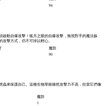
94
頭啟動自爆攻擊！狐月之眼的自爆攻擊，無視對手的魔法躲
的攻擊方式，仍不可掉以輕心。
禦
魔防
90
虎蟲來保護自己。這種生物單個雖然攻擊力不高，但當它們像
魔防
1