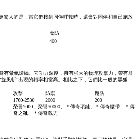
更驚人的是，當它們接到同伴呼救時，還會對同伴和自己施放
魔防
400
身有紫氣環繞。它功力深厚，擁有強大的物理攻擊力，帶有群
“旋風斬”出現的頻率相當高。相比之下，它們比一般的黑狐，
攻擊
防禦
魔防
1700-2530
2000
200
榮譽5000、榮譽50000、＊傳奇項鏈、＊傳奇腰帶、＊傳
奇之靴、＊傳奇戰刃