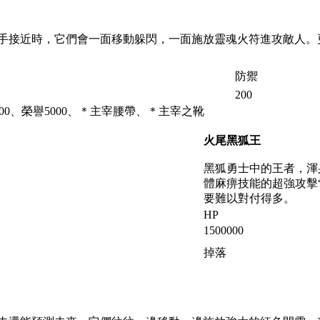
手接近時，它們會一面移動躲閃，一面施放靈魂火符進攻敵人。
防禦
200
000、榮譽5000、＊主宰腰帶、＊主宰之靴
火尾黑狐王
黑狐勇士中的王者，渾
體麻痹技能的超強攻擊
要難以對付得多。
HP
1500000
掉落