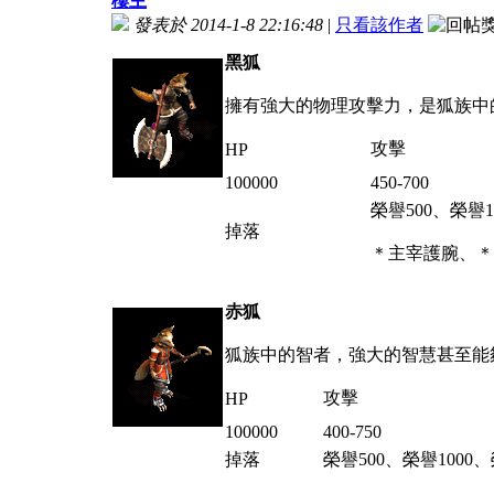
樓主
發表於 2014-1-8 22:16:48
|
只看該作者
黑狐
擁有強大的物理攻擊力，是狐族中
攻擊
HP
100000
450-700
榮譽
500
、榮譽1
掉落
＊主宰護腕、＊
赤狐
狐族中的智者，強大的智慧甚至能
攻擊
HP
100000
400-750
掉落
榮譽
500
、榮譽1000