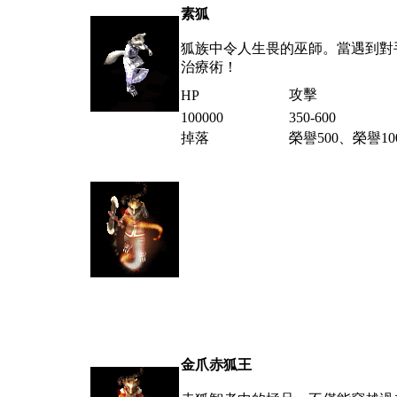
素狐
狐族中令人生畏的巫師。當遇到對
治療術！
攻擊
HP
100000
350-600
掉落
榮譽
500
、榮譽1
金爪赤狐王