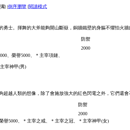
|
倒序瀏覽
|
閱讀模式
的勇士。揮舞的大斧能夠開山斷嶽，銅牆鐵壁的身軀不懼怕火牆
防禦
2000
000、榮譽5000、＊主宰項鏈、
主宰神甲(男)
夠超越人類的想像，除了會施放強大的紅色閃電之外，它們還會
防禦
2000
、榮譽5000、＊主宰之戒、＊主宰之冠、＊主宰神甲(女)