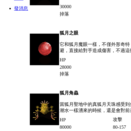
30000
發消息
掉落
狐月之眼
它和狐月魔眼一樣，不僅外形奇特
避，直接給對手造成傷害，不過這
HP
28000
掉落
狐月角蟲
當狐月聖地中的真狐月天珠感受到
潮水一樣湧來的時候，還是會對前
攻擊
HP
80000
80-157