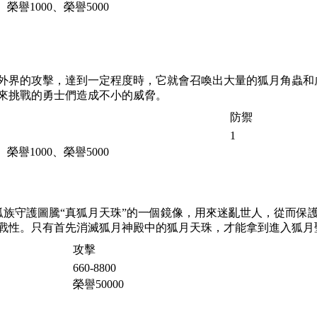
、榮譽1000、榮譽5000
外界的攻擊，達到一定程度時，它就會召喚出大量的狐月角蟲和
來挑戰的勇士們造成不小的威脅。
防禦
1
、榮譽1000、榮譽5000
狐族守護圖騰“真狐月天珠”的一個鏡像，用來迷亂世人，從而保
戰性。只有首先消滅狐月神殿中的狐月天珠，才能拿到進入狐月
攻擊
660-8800
榮譽50000