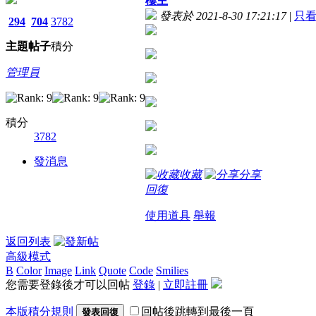
樓主
發表於 2021-8-30 17:21:17
|
只
294
704
3782
主題
帖子
積分
管理員
積分
3782
發消息
收藏
分享
回復
使用道具
舉報
返回列表
高級模式
B
Color
Image
Link
Quote
Code
Smilies
您需要登錄後才可以回帖
登錄
|
立即註冊
本版積分規則
回帖後跳轉到最後一頁
發表回復