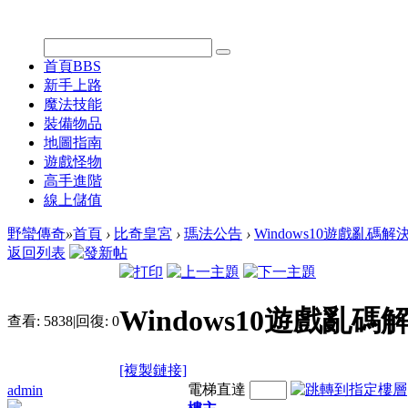
首頁
BBS
新手上路
魔法技能
裝備物品
地圖指南
遊戲怪物
高手進階
線上儲值
野蠻傳奇
»
首頁
›
比奇皇宮
›
瑪法公告
›
Windows10遊戲亂碼解
返回列表
Windows10遊戲亂
查看:
5838
|
回復:
0
[複製鏈接]
電梯直達
admin