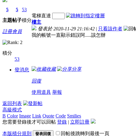
5
5
53
電梯直達
主題
帖子
積分
樓主
發表於 2020-11-29 21:16:42
|
只看該作者
註冊會員
我的帳號一直顯示錯誤阿.....該怎辦
積分
53
收藏
分享
發消息
回復
使用道具
舉報
返回列表
高級模式
B
Color
Image
Link
Quote
Code
Smilies
您需要登錄後才可以回帖
登錄
|
立即註冊
本版積分規則
回帖後跳轉到最後一頁
發表回復