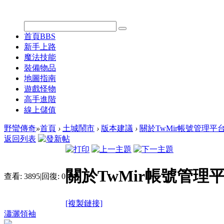
首頁
BBS
新手上路
魔法技能
裝備物品
地圖指南
遊戲怪物
高手進階
線上儲值
野蠻傳奇
»
首頁
›
土城鬧市
›
版本建議
›
關於TwMir帳號管理平
返回列表
關於TwMir帳號管理
查看:
3895
|
回復:
0
[複製鏈接]
瀟灑領袖