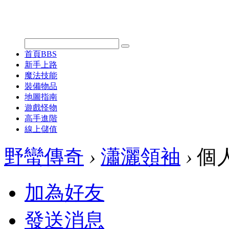
首頁
BBS
新手上路
魔法技能
裝備物品
地圖指南
遊戲怪物
高手進階
線上儲值
野蠻傳奇
›
瀟灑領袖
›
個
加為好友
發送消息