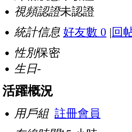
視頻認證
未認證
統計信息
好友數 0
|
回帖
性別
保密
生日
-
活躍概況
用戶組
註冊會員