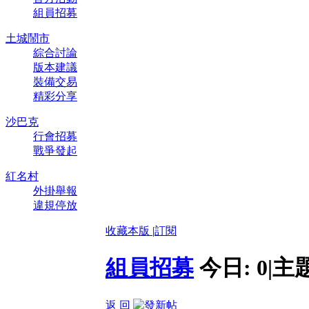
組員招募
土城鬧市
綜合討論
版本建議
裝備交易
精彩分享
沙巴克
行會招募
戰爭發起
紅名村
外掛舉報
違規停放
收藏本版
|
訂閱
組員招募
今日:
0
|
主
返 回