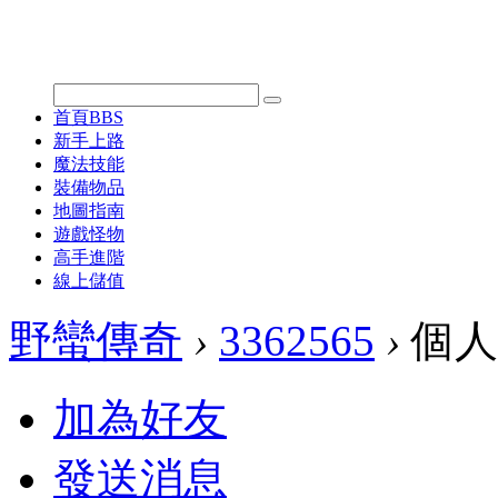
首頁
BBS
新手上路
魔法技能
裝備物品
地圖指南
遊戲怪物
高手進階
線上儲值
野蠻傳奇
›
3362565
›
個人
加為好友
發送消息