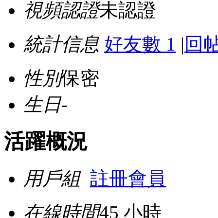
視頻認證
未認證
統計信息
好友數 1
|
回帖
性別
保密
生日
-
活躍概況
用戶組
註冊會員
在線時間
45 小時