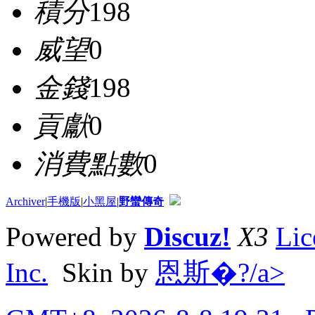
積分
198
威望
0
金錢
198
貢獻
0
消費點數
0
Archiver
|
手機版
|
小黑屋
|
野蠻傳奇
Powered by
Discuz!
X3
Lic
Inc.
Skin by
恩斯�?/a>