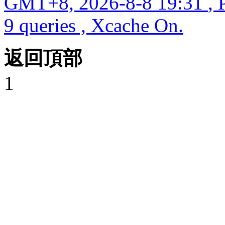
GMT+8, 2026-8-8 19:31
, 
9 queries , Xcache On.
返回頂部
1