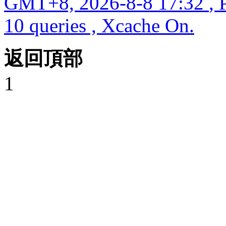
GMT+8, 2026-8-8 17:32
, 
10 queries , Xcache On.
返回頂部
1