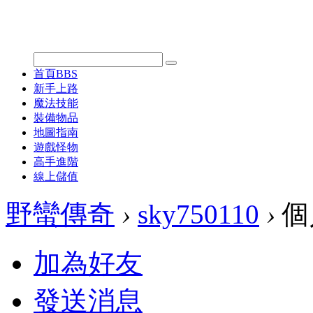
首頁
BBS
新手上路
魔法技能
裝備物品
地圖指南
遊戲怪物
高手進階
線上儲值
野蠻傳奇
›
sky750110
›
個
加為好友
發送消息