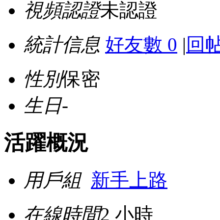
視頻認證
未認證
統計信息
好友數 0
|
回帖
性別
保密
生日
-
活躍概況
用戶組
新手上路
在線時間
2 小時