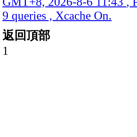
GMT+8, 2026-8-6 11:43
, 
9 queries , Xcache On.
返回頂部
1