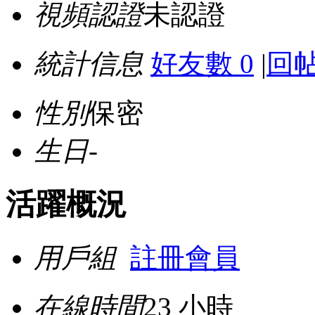
視頻認證
未認證
統計信息
好友數 0
|
回帖
性別
保密
生日
-
活躍概況
用戶組
註冊會員
在線時間
23 小時