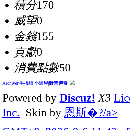
積分
170
威望
0
金錢
155
貢獻
0
消費點數
50
Archiver
|
手機版
|
小黑屋
|
野蠻傳奇
Powered by
Discuz!
X3
Lic
Inc.
Skin by
恩斯�?/a>