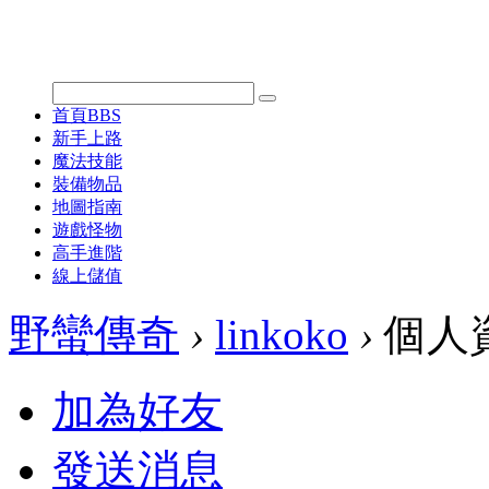
首頁
BBS
新手上路
魔法技能
裝備物品
地圖指南
遊戲怪物
高手進階
線上儲值
野蠻傳奇
›
linkoko
›
個人
加為好友
發送消息