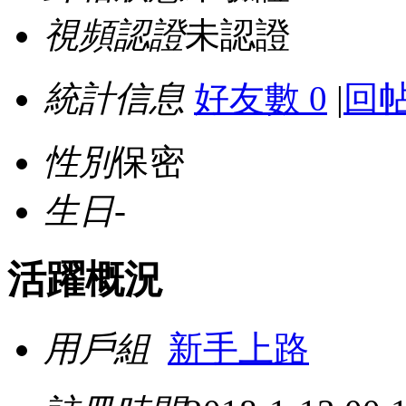
視頻認證
未認證
統計信息
好友數 0
|
回帖
性別
保密
生日
-
活躍概況
用戶組
新手上路