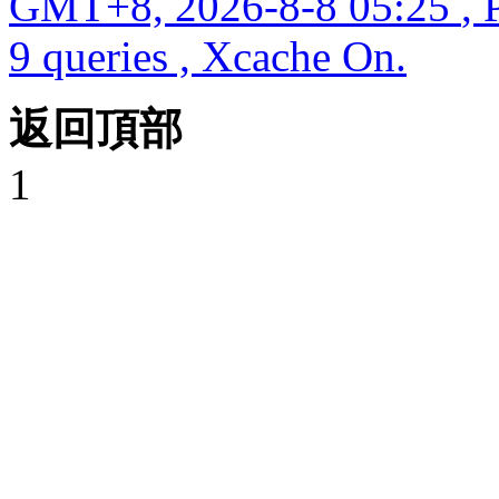
GMT+8, 2026-8-8 05:25
, 
9 queries , Xcache On.
返回頂部
1