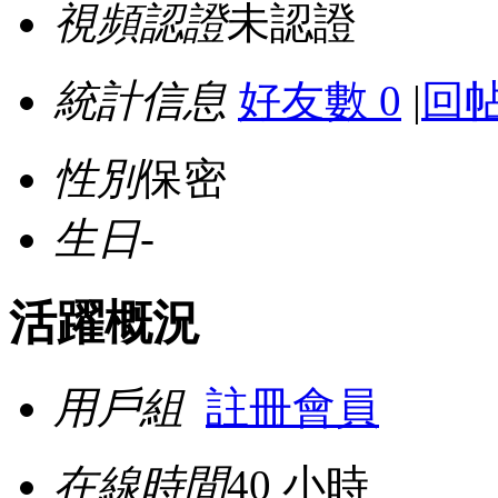
視頻認證
未認證
統計信息
好友數 0
|
回帖
性別
保密
生日
-
活躍概況
用戶組
註冊會員
在線時間
40 小時