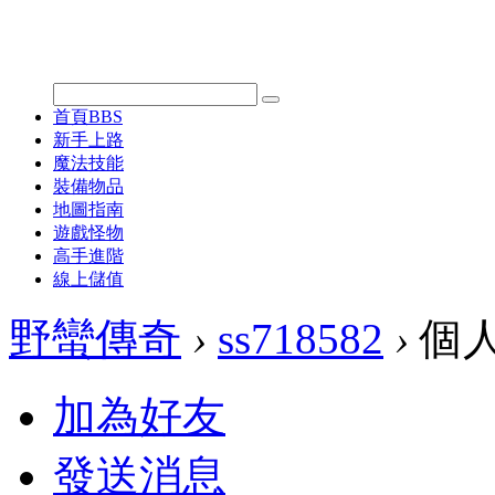
首頁
BBS
新手上路
魔法技能
裝備物品
地圖指南
遊戲怪物
高手進階
線上儲值
野蠻傳奇
›
ss718582
›
個
加為好友
發送消息