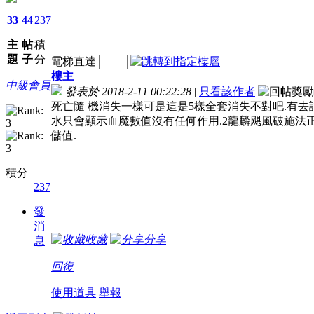
33
44
237
主
帖
積
題
子
分
電梯直達
樓主
中級會員
發表於 2018-2-11 00:22:28
|
只看該作者
死亡隨 機消失一樣可是這是5樣全套消失不對吧.有去
水只會顯示血魔數值沒有任何作用.2龍麟飓風破施法正
儲值.
積分
237
發
消
收藏
分享
息
回復
使用道具
舉報