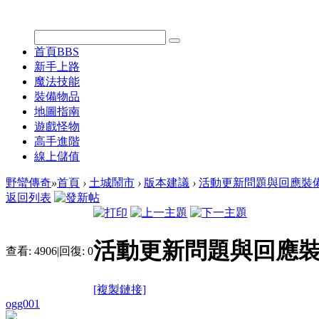
首頁
BBS
新手上路
魔法技能
裝備物品
地圖指南
遊戲怪物
高手進階
線上儲值
野蠻傳奇
»
首頁
›
土城鬧市
›
版本建議
›
活動更新問題與回應裝
返回列表
活動更新問題與回應
查看:
4906
|
回復:
0
[複製鏈接]
ogg001