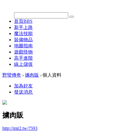
首頁
BBS
新手上路
魔法技能
裝備物品
地圖指南
遊戲怪物
高手進階
線上儲值
野蠻傳奇
›
擄肉販
›
個人資料
加為好友
發送消息
擄肉販
http://mir2.tw/?593