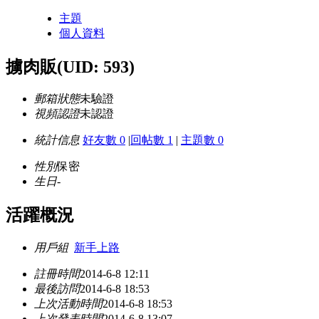
主題
個人資料
擄肉販
(UID: 593)
郵箱狀態
未驗證
視頻認證
未認證
統計信息
好友數 0
|
回帖數 1
|
主題數 0
性別
保密
生日
-
活躍概況
用戶組
新手上路
註冊時間
2014-6-8 12:11
最後訪問
2014-6-8 18:53
上次活動時間
2014-6-8 18:53
上次發表時間
2014-6-8 13:07