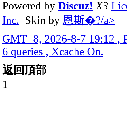
Powered by
Discuz!
X3
Lic
Inc.
Skin by
恩斯�?/a>
GMT+8, 2026-8-7 19:12
, 
6 queries , Xcache On.
返回頂部
1