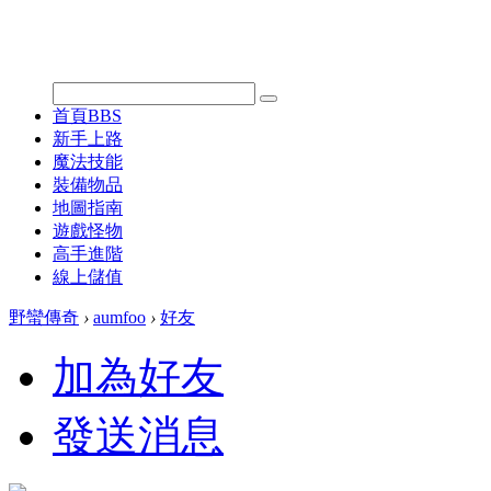
首頁
BBS
新手上路
魔法技能
裝備物品
地圖指南
遊戲怪物
高手進階
線上儲值
野蠻傳奇
›
aumfoo
›
好友
加為好友
發送消息